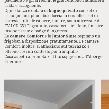
pavimento e gli arredi
in legno
rendono l’atmosfera
calda e accogliente.
Ogni stanza è dotata di
bagno privato
con set di
asciugamani, phon, box doccia in cristallo e set di
cortesia; tutte le camere, inoltre, sono attrezzate di
TV LCD, Wi-Fi gratuito, cassaforte, telefono, finestre
insonorizzate e badge d'ingresso.
Le
camere Comfort
e le
Junior Suite
ospitano un
frigobar, a disposizione gratuitamente. Le camere
Comfort, inoltre, si affacciano
sul terrazzo
e
offrono così un contesto più tranquillo.
Cosa aspetti a prenotare il tuo soggiorno all’Albergo
Tuenno?