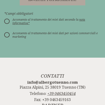
*Campi obbligatori
Acconsento al trattamento dei miei dati secondo la
nota
informativa*
Acconsento al trattamento dei miei dati per azioni commerciali e
marketing
CONTATTI
info@albergotuenno.com
Piazza Alpini, 25 38019 Tuenno (TN)
Telefono:
+39 0463450454
Fax: +39 0463459163