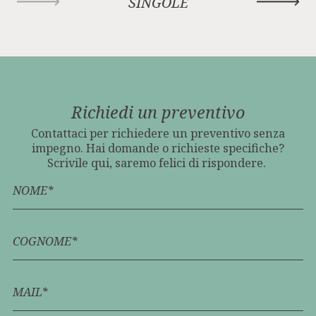
SINGOLE
Richiedi un preventivo
Contattaci per richiedere un preventivo senza
impegno. Hai domande o richieste specifiche?
Scrivile qui, saremo felici di rispondere.
NOME*
COGNOME*
MAIL*